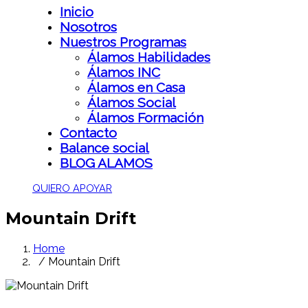
Inicio
Nosotros
Nuestros Programas
Álamos Habilidades
Álamos INC
Álamos en Casa
Álamos Social
Álamos Formación
Contacto
Balance social
BLOG ALAMOS
QUIERO APOYAR
Mountain Drift
Home
/ Mountain Drift